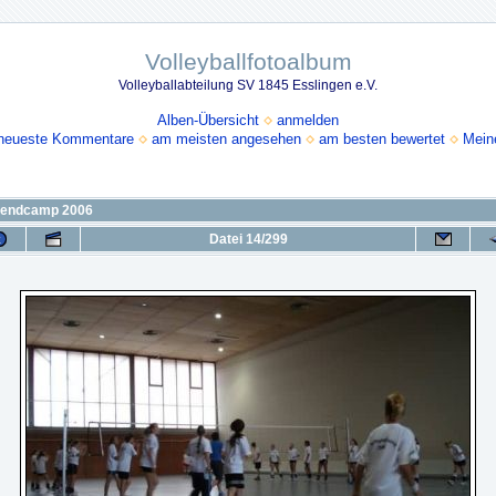
Volleyballfotoalbum
Volleyballabteilung SV 1845 Esslingen e.V.
Alben-Übersicht
anmelden
neueste Kommentare
am meisten angesehen
am besten bewertet
Mein
endcamp 2006
Datei 14/299