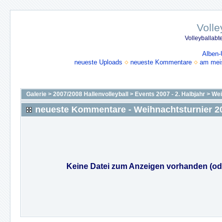
Volle
Volleyballabt
Alben-
neueste Uploads
neueste Kommentare
am mei
Galerie
>
2007/2008 Hallenvolleyball
>
Events 2007 - 2. Halbjahr
>
Wei
neueste Kommentare - Weihnachtsturnier 2
Keine Datei zum Anzeigen vorhanden (od