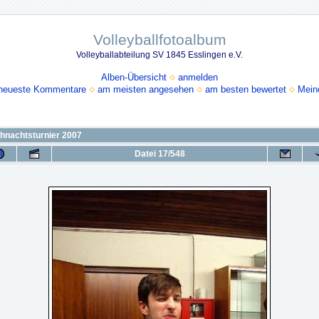
Volleyballfotoalbum
Volleyballabteilung SV 1845 Esslingen e.V.
Alben-Übersicht
anmelden
neueste Kommentare
am meisten angesehen
am besten bewertet
Mein
hnachtsturnier 2007
Datei 17/548